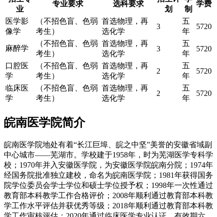
专业要求
选科要求
学费
业
划
制
医学影
（不招色盲、色弱
首选物理，再
五
3
5720
像学
考生）
选化学
年
（不招色盲、色弱
首选物理，再
五
麻醉学
3
5720
考生）
选化学
年
口腔医
（不招色盲、色弱
首选物理，再
五
2
5720
学
考生）
选化学
年
临床医
（不招色盲、色弱
首选物理，再
五
2
5720
学
考生）
选化学
年
皖南医学院简介
皖南医学院地处有着“长江巨埠、皖之中坚”美誉的安徽省域副
中心城市——芜湖市。学校建于1958年，时为芜湖医学专科学
校；1970年并入安徽医学院，为安徽医学院皖南分院；1974年
经国务院批准独立建校，命名为皖南医学院；1981年获得国务
院学位委员会学士学位和硕士学位授予权；1998年一次性通过
教育部本科教学工作合格评价；2008年顺利通过教育部本科教
学工作水平评估并获优秀等级；2018年顺利通过教育部本科教
学工作审核评估；2020年通过临床医学专业认证，有效期六