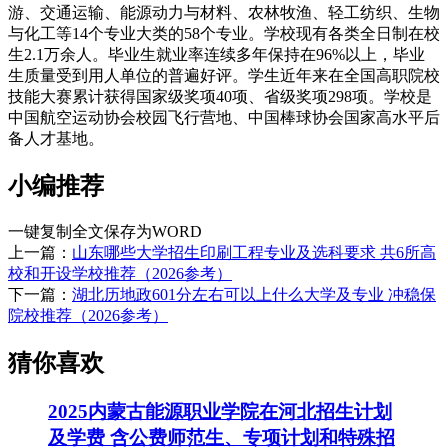
游、交通运输、能源动力与材料、农林牧渔、轻工纺织、生物
与化工等14个专业大类的58个专业。学校现有各类全日制在校
生2.1万余人。毕业生就业率连续多年保持在96%以上，毕业
生质量受到用人单位的普遍好评。学生近年来在全国高职院校
技能大赛累计获得国家级奖项40项、省级奖项298项。学校是
中国航空运动协会校园飞行营地、中国棒球协会国家高水平后
备人才基地。
小编推荐
一键复制全文
保存为WORD
上一篇：
山东哪些大学招生印刷工程专业及选科要求 共6所高
校和开设学校推荐（2026参考）
下一篇：
湖北历地政601分左右可以上什么大学及专业 冲稳保
院校推荐（2026参考）
猜你喜欢
2025内蒙古能源职业学院在河北招生计划
及学费 含公费师范生、专项计划和特殊招