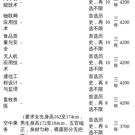
-
史，再
10
4200
能技术
年
选不限
物联网
首选历
三
应用技
-
史，再
10
4200
年
术
选不限
食品质
首选历
三
量与安
-
史，再
10
4200
年
全
选不限
无人机
首选历
三
应用技
-
史，再
10
4200
年
术
选不限
通信工
首选历
三
程设计
-
史，再
8
4200
年
与监理
选不限
首选历
畜牧兽
三
-
史，再
8
4200
医
年
选不限
（要求女生身高162至174cm，
首选历
空中乘
男生身高172至184cm，五官端
三
史，再
6
3700
务
正，身材匀称，裸露部分无疤
年
选不限