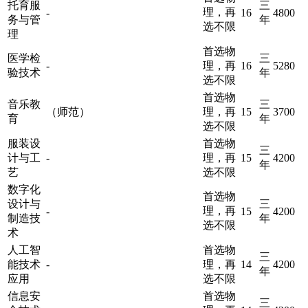
托育服
三
理，再
-
16
4800
务与管
年
选不限
理
首选物
医学检
三
-
理，再
16
5280
验技术
年
选不限
首选物
音乐教
三
（师范）
理，再
15
3700
育
年
选不限
服装设
首选物
三
计与工
-
理，再
15
4200
年
艺
选不限
数字化
首选物
设计与
三
理，再
-
15
4200
制造技
年
选不限
术
人工智
首选物
三
能技术
-
理，再
14
4200
年
应用
选不限
信息安
首选物
三