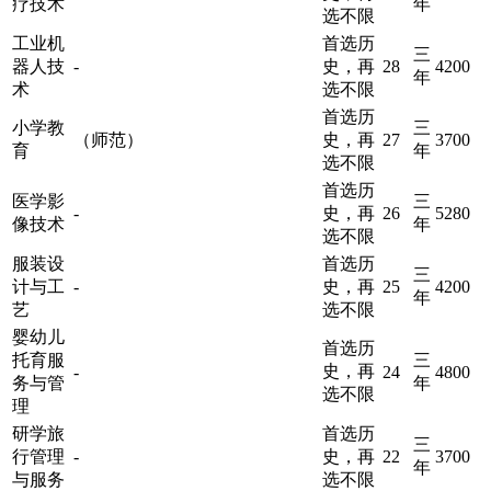
疗技术
年
选不限
工业机
首选历
三
器人技
-
史，再
28
4200
年
术
选不限
首选历
小学教
三
（师范）
史，再
27
3700
育
年
选不限
首选历
医学影
三
-
史，再
26
5280
像技术
年
选不限
服装设
首选历
三
计与工
-
史，再
25
4200
年
艺
选不限
婴幼儿
首选历
托育服
三
史，再
-
24
4800
务与管
年
选不限
理
研学旅
首选历
三
行管理
-
史，再
22
3700
年
与服务
选不限