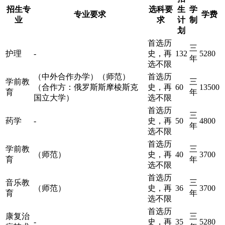
招生专
选科要
生
学
专业要求
学费
业
求
计
制
划
首选历
三
护理
-
史，再
132
5280
年
选不限
（中外合作办学）（师范）
首选历
学前教
三
（合作方：俄罗斯斯摩棱斯克
史，再
60
13500
育
年
国立大学）
选不限
首选历
三
药学
-
史，再
50
4800
年
选不限
首选历
学前教
三
（师范）
史，再
40
3700
育
年
选不限
首选历
音乐教
三
（师范）
史，再
36
3700
育
年
选不限
首选历
康复治
三
-
史，再
35
5280