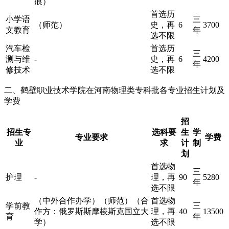
痕）
首选历
小学语
三
（师范）
史，再
6
3700
文教育
年
选不限
汽车检
首选历
三
测与维
-
史，再
6
4200
年
修技术
选不限
二、鹤壁职业技术学院在河南物理类专科批各专业招生计划及
学费
招
招生专
选科要
生
学
专业要求
学费
业
求
计
制
划
首选物
三
护理
-
理，再
90
5280
年
选不限
（中外合作办学）（师范）（合
首选物
学前教
三
作方：俄罗斯斯摩棱斯克国立大
理，再
40
13500
育
年
学）
选不限