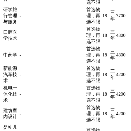
选不限
研学旅
首选物
三
行管理
-
理，再
18
3700
年
与服务
选不限
首选物
口腔医
三
-
理，再
18
4800
学技术
年
选不限
首选物
三
中药学
-
理，再
18
4800
年
选不限
新能源
首选物
三
汽车技
-
理，再
18
4200
年
术
选不限
机电一
首选物
三
体化技
-
理，再
18
4200
年
术
选不限
首选物
建筑室
三
-
理，再
18
4200
内设计
年
选不限
婴幼儿
首选物