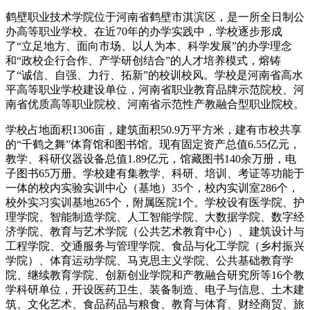
鹤壁职业技术学院位于河南省鹤壁市淇滨区，是一所全日制公
办高等职业学校。在近70年的办学实践中，学校逐步形成
了“立足地方、面向市场、以人为本、科学发展”的办学理念
和“政校企行合作、产学研创结合”的人才培养模式，熔铸
了“诚信、自强、力行、拓新”的校训校风。学校是河南省高水
平高等职业学校建设单位，河南省职业教育品牌示范院校、河
南省优质高等职业院校、河南省示范性产教融合型职业院校。
学校占地面积1306亩，建筑面积50.9万平方米，建有市校共享
的“千鹤之舞”体育馆和图书馆。现有固定资产总值6.55亿元，
教学、科研仪器设备总值1.89亿元，馆藏图书140余万册，电
子图书65万册。学校建有集教学、科研、培训、考证等功能于
一体的校内实验实训中心（基地）35个，校内实训室286个，
校外实习实训基地265个，附属医院1个。学校设有医学院、护
理学院、智能制造学院、人工智能学院、大数据学院、数字经
济学院、教育与艺术学院（公共艺术教育中心）、建筑设计与
工程学院、交通服务与管理学院、食品与化工学院（乡村振兴
学院）、体育运动学院、马克思主义学院、公共基础教育学
院、继续教育学院、创新创业学院和产教融合研究所等16个教
学科研单位，开设医药卫生、装备制造、电子与信息、土木建
筑、文化艺术、食品药品与粮食、教育与体育、财经商贸、旅