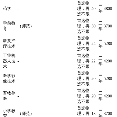
首选物
三
药学
-
理，再
40
4800
年
选不限
首选物
学前教
三
（师范）
理，再
30
3700
育
年
选不限
首选物
康复治
三
-
理，再
24
5280
疗技术
年
选不限
工业机
首选物
三
器人技
-
理，再
22
4200
年
术
选不限
首选物
医学影
三
-
理，再
20
5280
像技术
年
选不限
首选物
畜牧兽
三
-
理，再
20
4200
医
年
选不限
首选物
小学教
三
（师范）
理，再
18
3700
育
年