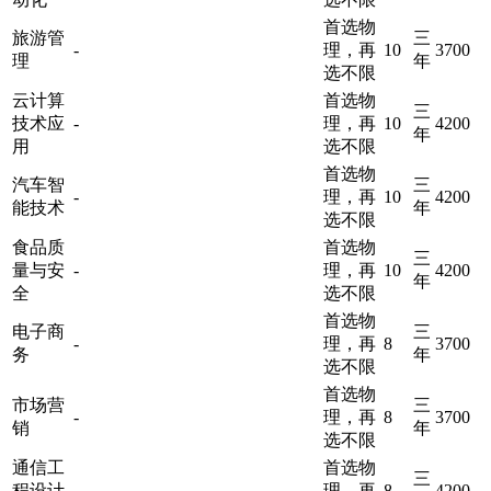
首选物
旅游管
三
-
理，再
10
3700
理
年
选不限
云计算
首选物
三
技术应
-
理，再
10
4200
年
用
选不限
首选物
汽车智
三
-
理，再
10
4200
能技术
年
选不限
食品质
首选物
三
量与安
-
理，再
10
4200
年
全
选不限
首选物
电子商
三
-
理，再
8
3700
务
年
选不限
首选物
市场营
三
-
理，再
8
3700
销
年
选不限
通信工
首选物
三
程设计
-
理，再
8
4200