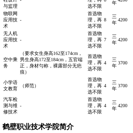
年
与监理
选不限
物联网
首选物
三
应用技
-
理，再
8
4200
年
术
选不限
无人机
首选物
三
应用技
-
理，再
7
4200
年
术
选不限
（要求女生身高162至174cm，
首选物
空中乘
男生身高172至184cm，五官端
三
理，再
4
3700
务
正，身材匀称，裸露部分无疤
年
选不限
痕）
首选物
小学语
三
（师范）
理，再
4
3700
文教育
年
选不限
汽车检
首选物
三
测与维
-
理，再
4
4200
年
修技术
选不限
鹤壁职业技术学院简介