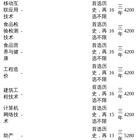
移动互
首选历
三
联应用
-
史，再
16
4200
年
技术
选不限
食品检
首选历
三
验检测
-
史，再
16
4200
年
技术
选不限
食品营
首选历
三
养与健
-
史，再
16
4200
年
康
选不限
首选历
工程造
三
-
史，再
16
4200
价
年
选不限
首选历
建筑工
三
-
史，再
16
4200
程技术
年
选不限
计算机
首选历
三
网络技
-
史，再
15
4200
年
术
选不限
首选历
三
助产
-
史，再
13
5280
年