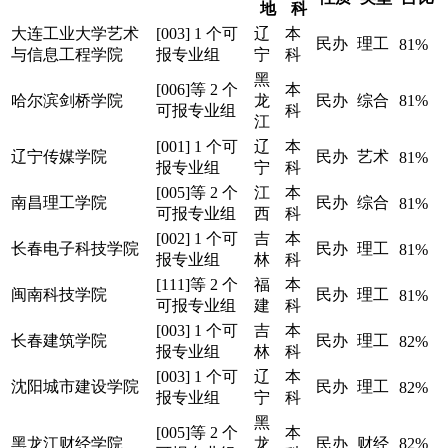
地
科
大连工业大学艺术
[003] 1 个可
辽
本
民办
理工
81%
与信息工程学院
报专业组
宁
科
黑
[006]等 2 个
本
哈尔滨剑桥学院
龙
民办
综合
81%
可报专业组
科
江
[001] 1 个可
辽
本
辽宁传媒学院
民办
艺术
81%
报专业组
宁
科
[005]等 2 个
江
本
南昌理工学院
民办
综合
81%
可报专业组
西
科
[002] 1 个可
吉
本
长春电子科技学院
民办
理工
81%
报专业组
林
科
[111]等 2 个
福
本
闽南科技学院
民办
理工
81%
可报专业组
建
科
[003] 1 个可
吉
本
长春建筑学院
民办
理工
82%
报专业组
林
科
[003] 1 个可
辽
本
沈阳城市建设学院
民办
理工
82%
报专业组
宁
科
黑
[005]等 2 个
本
黑龙江财经学院
龙
民办
财经
82%