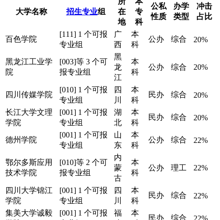
所
本
公私
办学
冲击
大学名称
招生专业
组
在
专
性质
类型
占比
地
科
[111] 1 个可报
广
本
百色学院
公办
综合
20%
专业组
西
科
黑
黑龙江工业学
[003]等 3 个可
本
龙
公办
综合
20%
院
报专业组
科
江
[010] 1 个可报
四
本
四川传媒学院
民办
综合
20%
专业组
川
科
长江大学文理
[001] 1 个可报
湖
本
民办
综合
20%
学院
专业组
北
科
[001] 1 个可报
山
本
德州学院
公办
综合
22%
专业组
东
科
内
鄂尔多斯应用
[010]等 2 个可
本
蒙
公办
理工
22%
技术学院
报专业组
科
古
四川大学锦江
[001] 1 个可报
四
本
民办
综合
22%
学院
专业组
川
科
集美大学诚毅
[001] 1 个可报
福
本
民办
综合
22%