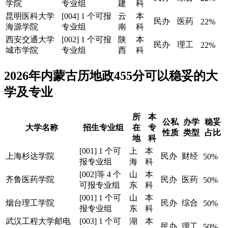
学院
专业组
建
科
昆明医科大学
[004] 1 个可报
云
本
民办
医药
22%
海源学院
专业组
南
科
西安交通大学
[002] 1 个可报
陕
本
民办
理工
22%
城市学院
专业组
西
科
2026年内蒙古历地政455分可以稳妥的大
学及专业
所
本
公私
办学
稳妥
大学名称
招生专业组
在
专
性质
类型
占比
地
科
[001] 1 个可
上
本
上海杉达学院
民办
财经
50%
报专业组
海
科
[002]等 4 个
山
本
齐鲁医药学院
民办
医药
50%
可报专业组
东
科
[001] 1 个可
山
本
烟台理工学院
民办
综合
50%
报专业组
东
科
武汉工程大学邮电
[003] 1 个可
湖
本
民办
理工
50%