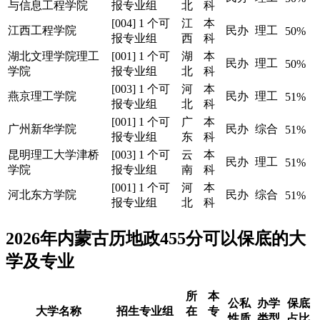
与信息工程学院
报专业组
北
科
[004] 1 个可
江
本
江西工程学院
民办
理工
50%
报专业组
西
科
湖北文理学院理工
[001] 1 个可
湖
本
民办
理工
50%
学院
报专业组
北
科
[003] 1 个可
河
本
燕京理工学院
民办
理工
51%
报专业组
北
科
[001] 1 个可
广
本
广州新华学院
民办
综合
51%
报专业组
东
科
昆明理工大学津桥
[003] 1 个可
云
本
民办
理工
51%
学院
报专业组
南
科
[001] 1 个可
河
本
河北东方学院
民办
综合
51%
报专业组
北
科
2026年内蒙古历地政455分可以保底的大
学及专业
所
本
公私
办学
保底
大学名称
招生专业组
在
专
性质
类型
占比