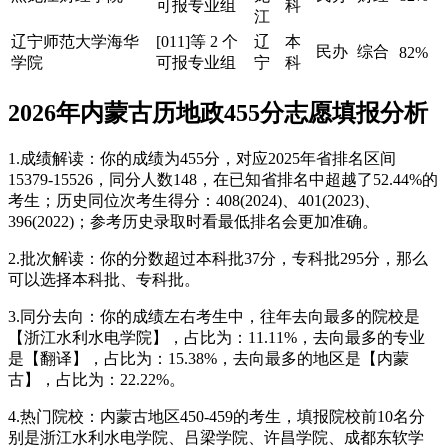
可报专业组
科
江
辽宁师范大学海华
[011]等 2 个
辽
本
民办
综合
82%
学院
可报专业组
宁
科
2026年内蒙古历地政455分志愿填报分析
1.成绩解读：你的成绩为455分，对应2025年省排名区间
15379-15526，同分人数148，在已知省排名中超越了52.44%的
考生；历史同位次考生得分：408(2024)、401(2023)、
396(2022)；参考历史录取时看最低排名会更加准确。
2.批次解读：你的分数超过本科批37分，专科批295分，那么
可以选择本科批、专科批。
3.同分去向：你的成绩左右考生中，往年去向最多的院校是
【浙江水利水电学院】，占比为：11.11%，去向最多的专业
是【翻译】，占比为：15.38%，去向最多的地区是【内蒙
古】，占比为：22.22%。
4.热门院校：内蒙古地区450-459的考生，填报院校前10名分
别是浙江水利水电学院、吕梁学院、许昌学院、成都东软学