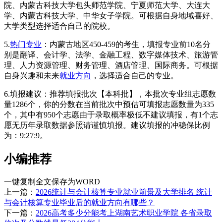
院、内蒙古科技大学包头师范学院、宁夏师范大学、大连大
学、内蒙古科技大学、中华女子学院。可根据自身地域喜好、
大学类型选择适合自己的院校。
5.
热门专业
：内蒙古地区450-459的考生，填报专业前10名分
别是翻译、会计学、法学、金融工程、数字媒体技术、旅游管
理、人力资源管理、财务管理、酒店管理、国际商务。可根据
自身兴趣和未来
就业方向
，选择适合自己的专业。
6.填报建议：推荐填报批次【本科批】，本批次专业组志愿数
量1286个，你的分数在当前批次中预估可填报志愿数量为335
个，其中有950个志愿由于录取概率极低不建议填报，有1个志
愿无历年录取数据参照请谨慎填报。建议填报的冲稳保比例
为：9:27:9。
小编推荐
一键复制全文
保存为WORD
上一篇：
2026统计与会计核算专业就业前景及大学排名 统计
与会计核算专业毕业后的就业方向有哪些？
下一篇：
2026高考多少分能考上湖南艺术职业学院 各省录取