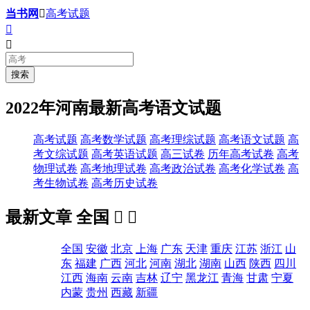
当书网

高考试题


2022年河南最新高考语文试题
高考试题
高考数学试题
高考理综试题
高考语文试题
高
考文综试题
高考英语试题
高三试卷
历年高考试卷
高考
物理试卷
高考地理试卷
高考政治试卷
高考化学试卷
高
考生物试卷
高考历史试卷
最新文章
全国


全国
安徽
北京
上海
广东
天津
重庆
江苏
浙江
山
东
福建
广西
河北
河南
湖北
湖南
山西
陕西
四川
江西
海南
云南
吉林
辽宁
黑龙江
青海
甘肃
宁夏
内蒙
贵州
西藏
新疆