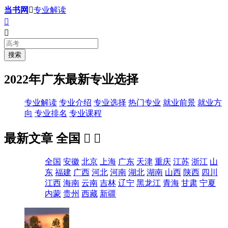
当书网

专业解读


2022年广东最新专业选择
专业解读
专业介绍
专业选择
热门专业
就业前景
就业方
向
专业排名
专业课程
最新文章
全国


全国
安徽
北京
上海
广东
天津
重庆
江苏
浙江
山
东
福建
广西
河北
河南
湖北
湖南
山西
陕西
四川
江西
海南
云南
吉林
辽宁
黑龙江
青海
甘肃
宁夏
内蒙
贵州
西藏
新疆